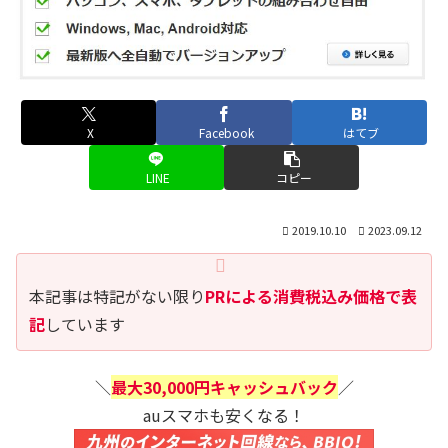
X
Facebook
はてブ
LINE
コピー
2019.10.10
2023.09.12
本記事は特記がない限り
PRによる消費税込み価格で表
記
しています
＼
最大30,000円キャッシュバック
／
auスマホも安くなる！