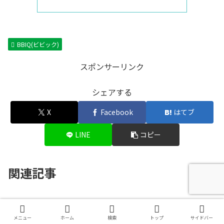
BBIQ(ビビック)
スポンサーリンク
シェアする
X
Facebook
はてブ
LINE
コピー
関連記事
BBIQ(ビビック)10ギガトライア
BBIQ(ビビック)
ルモニターに当選！サービス内容
メニュー
ホーム
検索
トップ
サイドバー
をフレッツ光クロスと比較してみ