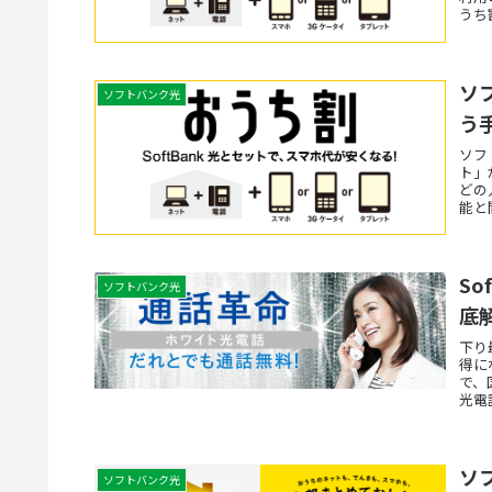
うち
ソ
ソフトバンク光
う
ソフ
ト」
どの
能と
S
ソフトバンク光
底
下り
得に
で、
光電話
ソ
ソフトバンク光