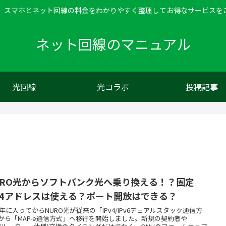
、スマホとネット回線の料金をわかりやすく整理してお得なサービスを
ネット回線のマニュアル
光回線
光コラボ
投稿記事
URO光からソフトバンク光へ乗り換える！？固定
Pv4アドレスは使える？ポート開放はできる？
24年に入ってからNURO光が従来の「IPv4/IPv6デュアルスタック通信方
から「MAP-e通信方式」へ移行を開始しました。新規の契約者や