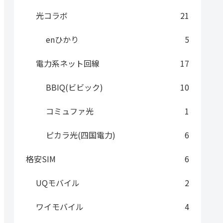
光コラボ
21
enひかり
5
電力系ネット回線
17
BBIQ(ビビック)
10
コミュファ光
1
ピカラ光(四国電力)
6
格安SIM
6
UQモバイル
2
ワイモバイル
4