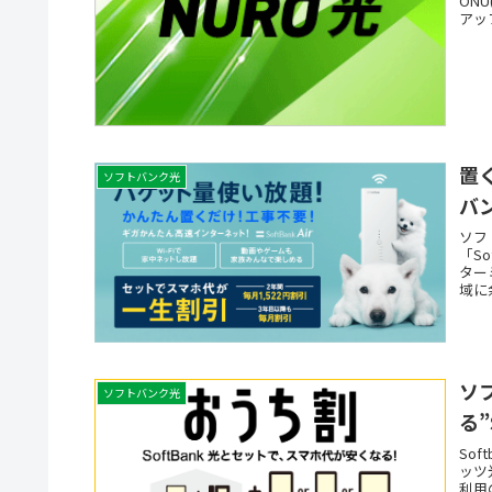
ON
アッ
置く
ソフトバンク光
バ
ソフ
「S
ター
域に
ソ
ソフトバンク光
る”
So
ッツ
利用