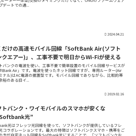
U(ルーター一体型)交換のタイミングだけでなく、ONUのファームウェア
プデートでの通...
2024.04.21
だけの高速モバイル回線「SoftBank Air(ソフト
ンクエアー)」、工事不要で明日からWi-Fiが使える
トバンクの電波を使い、工事不要で簡単設置のモバイル回線サービスが
oftBank Air」です。電波を使ったネット回線ですが、専用ルーター(Air
ミナル)はAC電源の据置型です。モバイル回線でありながら、比較的帯
余裕のある旧イ...
2019.02.16
フトバンク・ワイモバイルのスマホが安くな
Softbank光”
ftbank光はフレッツ光回線を使って、ソフトバンクが提供しているフレ
光コラボレーションです。最大の特徴はソフトバンクスマホ・携帯をご
の方が自宅ネット回線をSoftbank光にすることで、「ソフトバンクお