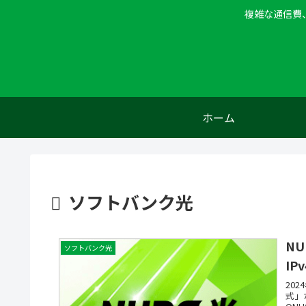
複雑な通信費
ホーム
ソフトバンク光
N
ソフトバンク光
I
20
式」