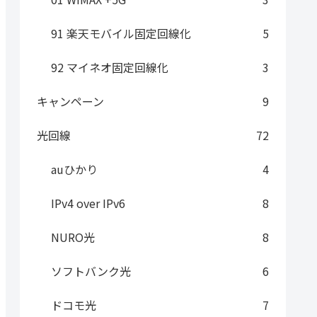
91 楽天モバイル固定回線化
5
92 マイネオ固定回線化
3
キャンペーン
9
光回線
72
auひかり
4
IPv4 over IPv6
8
NURO光
8
ソフトバンク光
6
ドコモ光
7