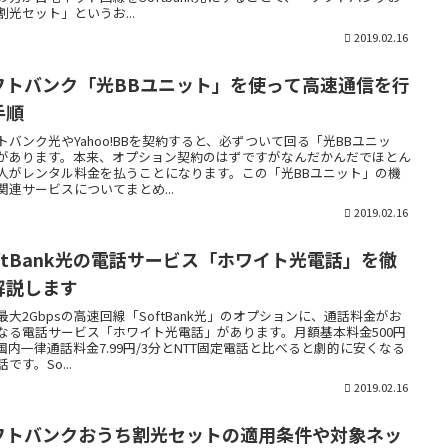
割光セット」というお...
2019.02.16
フトバンク「光BBユニット」を使って高速通信を行
手順
トバンク光やYahoo!BBを契約すると、必ずついて回る「光BBユニッ
があります。本来、オプション契約のはずですがなんだかんだでほとん
人がレンタル料金を払うことになります。この「光BBユニット」の機
関連サービスについてまとめ...
2019.02.16
oftBank光の電話サービス「ホワイト光電話」を徹
解説します
最大2Gbpsの高速回線「SoftBank光」のオプションに、通話料金がお
なる電話サービス「ホワイト光電話」があります。月額基本料金500円
国内一律通話料金7.99円/3分とNTT固定電話と比べると劇的に安くなる
です。So...
2019.02.16
フトバンクおうち割光セットの適用条件や対象ネッ