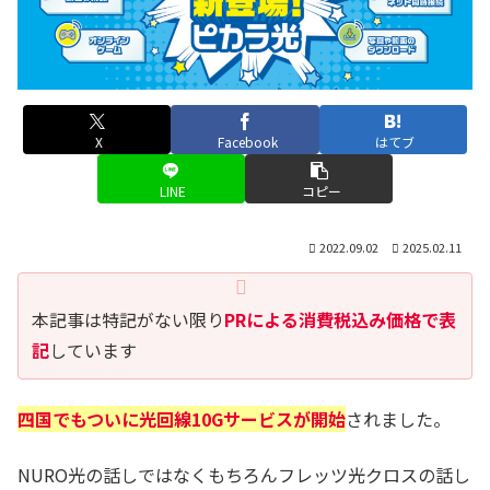
X
Facebook
はてブ
LINE
コピー
2022.09.02
2025.02.11
本記事は特記がない限り
PRによる消費税込み価格で表
記
しています
四国でもついに光回線10Gサービスが開始
されました。
NURO光の話しではなくもちろんフレッツ光クロスの話し