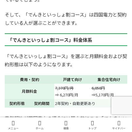
そして、「でんきといっしょ割コース」は四国電力と契約
している人が選ぶことができます。
「でんきといっしょ割コース」料金体系
「でんきといっしょ割コース」を選ぶと月額料金および契
約形態は以下のようになります。
費用・契約
戸建て向け
集合住宅向け
7,370円/月
6,050円
月額料金
⇒ 6,270円/月
⇒5,170円/月
契約形態
契約期間
2年契約・自動更新あり
電気契約が四国電力の場合には基本的にこの「でんきとい
っしょ割コース」を選ぶと良いでしょう。
メニュー
ホーム
検索
トップ
サイドバー